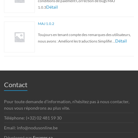
conditions de paiement Correction de bugs MAJ
Détail
1.0.3
MAJ 1.0.2
Toujours en tenant compte des remarques des utilisateurs,
Détail
nous avons : Amélioré les traductions Simplifié …
Contact
Pour toute demande d’information, n’hésitez pas à nous contacter,
nous vous répondrons au plus vite.
Téléphone: (+32) 02 481 59 30
Email: info@nodusonline.be
Développé par
Ewapps sa