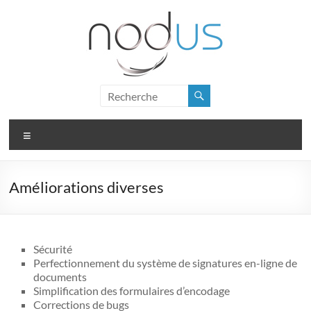
Skip
to
content
Nodus
Logiciel
Menu
de
gestion
pour
Améliorations diverses
PME
Sécurité
Perfectionnement du système de signatures en-ligne de
documents
Simplification des formulaires d’encodage
Corrections de bugs