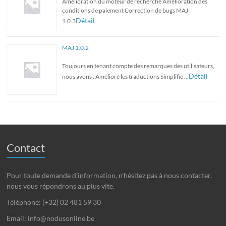
Amélioration du moteur de recherche Amélioration des
conditions de paiement Correction de bugs MAJ
Détail
1.0.3
MAJ 1.0.2
Toujours en tenant compte des remarques des utilisateurs,
Détail
nous avons : Amélioré les traductions Simplifié …
Contact
Pour toute demande d’information, n’hésitez pas à nous contacter,
nous vous répondrons au plus vite.
Téléphone: (+32) 02 481 59 30
Email: info@nodusonline.be