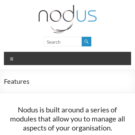
Skip
to
content
Nodus
Logiciel
Menu
de
gestion
pour
Features
PME
Nodus is built around a series of
modules that allow you to manage all
aspects of your organisation.